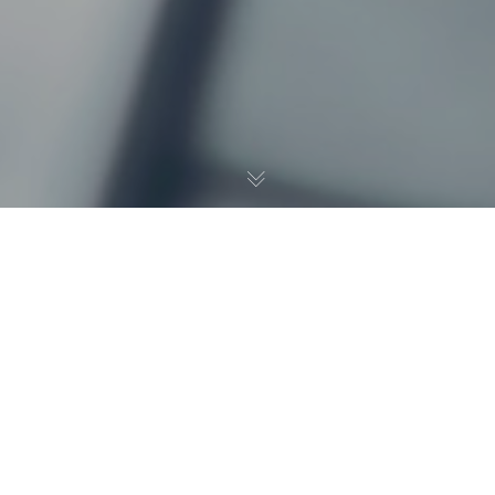
+4917657704342