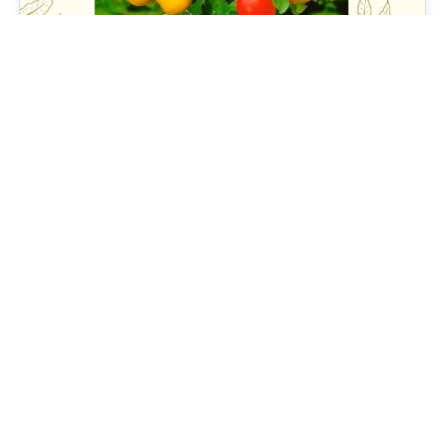
التقويم الزراعي لأهم المزروعات لشهر شباط
التقويم الزراعي لأهم المزروعات في سوريا لشهر كانون
الثاني إعداد: د. عبد المنعم محمد العبود الكلمات
المفتاحية: التقويم الزراعي،…
Kefah Hilawy
1 Comment