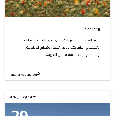
زراعة العصفر
زراعة العصفر العصفر نبات عشبي غني بالمواد الغذائية
وتستخدم أزهاره كتوابل في تحضير وتصنيع الأطعمة،
ويستخدم الزيت المستخرج من البذور…
Shaher Abdullateef
فيديوهات ارشادية
29