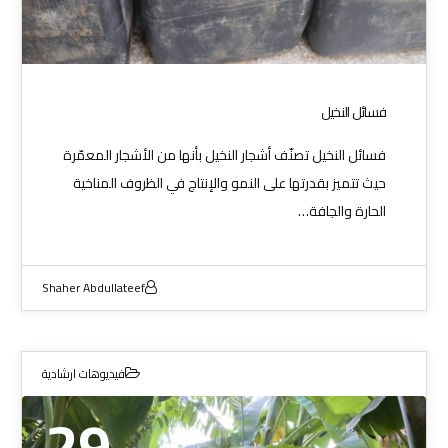
فسائل النخيل
فسائل النخيل تصنّف أشجار النخيل بأنها من الأشجار المعمّرة
حيث تتميز بقدرتها على النمو والإنتاج في الظروف المناخية
الحارة والجافة…
Shaher Abdullateef
فيديوهات ارشادية
29